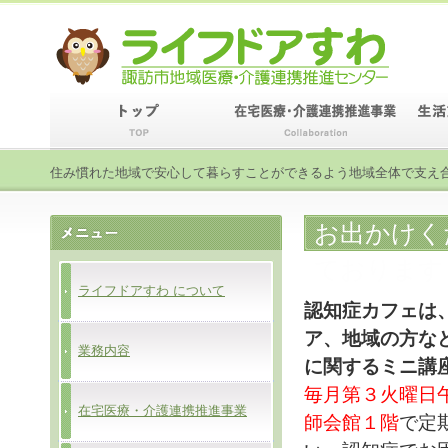
住み慣れた地域で安心して暮らすことができるよう地域全体で支え
お出かけく
ております
ライフドアすわ について
認知症カフェは
ア、地域の方な
業務内容
に関するミニ講
毎月第３火曜日
在宅医療・介護連携推進事業
師会館１階
で定